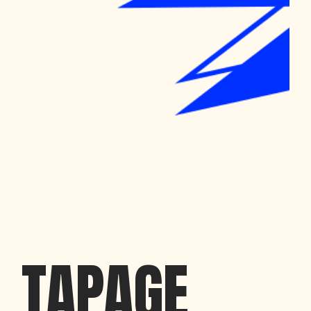
T
A
P
A
G
E