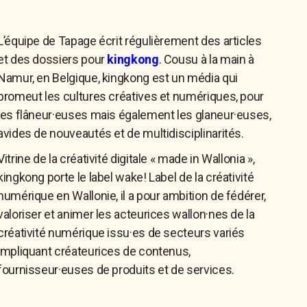
L’équipe de Tapage écrit régulièrement des articles
et des dossiers pour
kingkong
. Cousu à la main à
Namur, en Belgique, kingkong est un média qui
promeut les cultures créatives et numériques, pour
les flâneur·euses mais également les glaneur·euses,
avides de nouveautés et de multidisciplinarités.
Vitrine de la créativité digitale « made in Wallonia »,
kingkong porte le label wake! Label de la créativité
numérique en Wallonie, il a pour ambition de fédérer,
valoriser et animer les acteurices wallon·nes de la
créativité numérique issu·es de secteurs variés
impliquant créateurices de contenus,
fournisseur·euses de produits et de services.