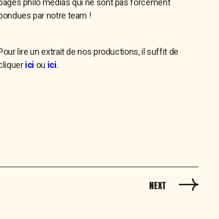
pages philo médias qui ne sont pas forcément
pondues par notre team !
Pour lire un extrait de nos productions, il suffit de
cliquer
ici
ou
ici
.
NEXT