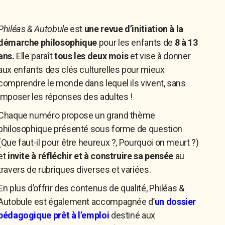
Philéas & Autobule
est
une revue d’initiation à la
démarche philosophique
pour les enfants de
8 à 13
ans.
Elle paraît
tous les deux mois
et vise à donner
aux enfants des clés culturelles pour mieux
comprendre le monde dans lequel ils vivent, sans
imposer les réponses des adultes !
Chaque numéro propose un grand thème
philosophique présenté sous forme de question
(Que faut-il pour être heureux ?, Pourquoi on meurt ?)
et
invite à réfléchir et à construire sa pensée
au
travers de rubriques diverses et variées.
En plus d’offrir des contenus de qualité, Philéas &
Autobule est également accompagnée d’
un dossier
pédagogique prêt à l’emploi
destiné aux