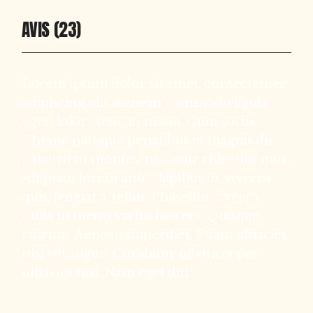
AVIS (23)
Lorem ipsum dolor sit amet, consectetuer
adipiscing elit. Aenean commodo ligula
eget dolor. Aenean massa. Cum sociis
Theme natoque penatibus et magnis dis
parturient montes, nascetur ridiculus mus.
Aliquam lorem ante, dapibus in, viverra
quis, feugiat a, tellus. Phasellus viverra
nulla ut metus varius laoreet. Quisque
rutrum. Aenean imperdiet. Etiam ultricies
nisi vel augue. Curabitur ullamcorper
ultricies nisi. Nam eget dui.