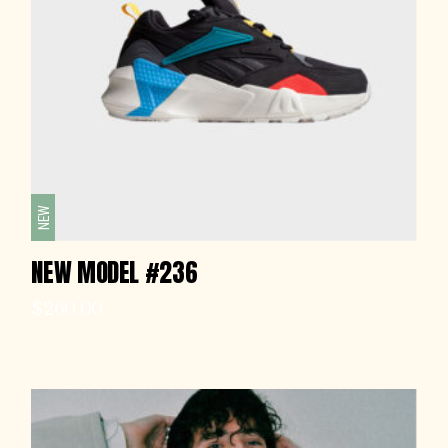
NEW
NEW MODEL #236
$
260.00