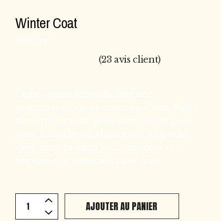
Winter Coat
$
380.00
(
23
avis client)
Donec quam felis, ultricies nec,
pellentesque eu, pretium quis, sem. Nulla
consequat massa quis enim. Donec pede
justo, fringilla vel, aliquet nec, vulputate
eget, arcu. In enim justo, rhoncus ut,
imperdiet a, venenatis vitae, justo.
Winter Coat quantity
AJOUTER AU PANIER